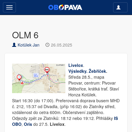
Toggle
Toggle
navigati
navigation
OLM 6
Kotůlek Jan
26.05.2025
Livelox
.
Výsledky.
Žebříček
.
Středa 28.5., mapa
Pivovar, centrum: Pivovar
Stěbořice, krátká trať. Staví
Honza Kotůlek.
Start 16:30 (do 17:00). Preferovaná doprava busem MHD
č. 212, 15:37 od Divadla, (příp 16:02) do Zlatníky střed,
vzdálenost do cetra 600m. Občerstvení zajištěno.
Odjezdy zpět ze Zlatníků: 18:12 nebo 19:12. Přihlášky
IS
OBO
,
Oris
do 27.5.
Livelox
.