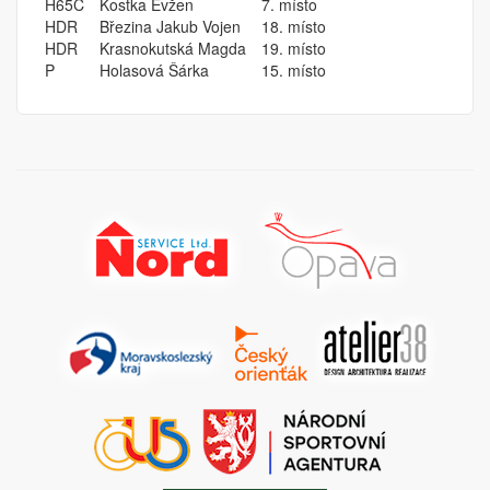
H65C
Kostka Evžen
7. místo
HDR
Březina Jakub Vojen
18. místo
HDR
Krasnokutská Magda
19. místo
P
Holasová Šárka
15. místo