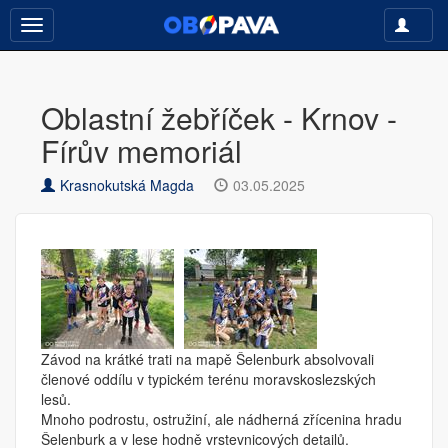
Toggle
Toggle
navigati
navigation
Oblastní žebříček - Krnov -
Fírův memoriál
Krasnokutská Magda
03.05.2025
Závod na krátké trati na mapě Šelenburk absolvovali
členové oddílu v typickém terénu moravskoslezských
lesů.
Mnoho podrostu, ostružiní, ale nádherná zřícenina hradu
Šelenburk a v lese hodně vrstevnicových detailů.