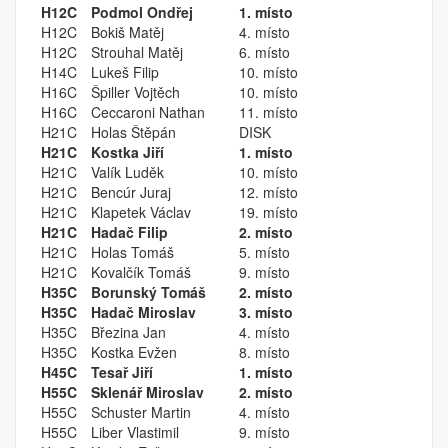
H12C
Podmol Ondřej
1. místo
H12C
Bokiš Matěj
4. místo
H12C
Strouhal Matěj
6. místo
H14C
Lukeš Filip
10. místo
H16C
Špiller Vojtěch
10. místo
H16C
Ceccaroni Nathan
11. místo
H21C
Holas Štěpán
DISK
H21C
Kostka Jiří
1. místo
H21C
Valík Luděk
10. místo
H21C
Bencúr Juraj
12. místo
H21C
Klapetek Václav
19. místo
H21C
Hadač Filip
2. místo
H21C
Holas Tomáš
5. místo
H21C
Kovalčík Tomáš
9. místo
H35C
Borunský Tomáš
2. místo
H35C
Hadač Miroslav
3. místo
H35C
Březina Jan
4. místo
H35C
Kostka Evžen
8. místo
H45C
Tesař Jiří
1. místo
H55C
Sklenář Miroslav
2. místo
H55C
Schuster Martin
4. místo
H55C
Liber Vlastimil
9. místo