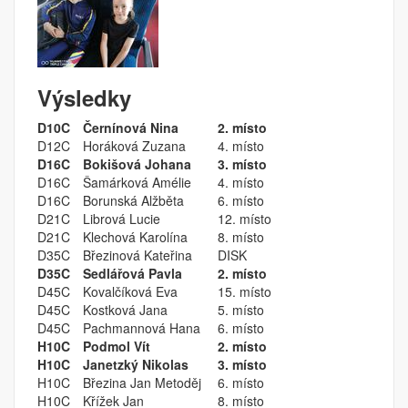
Výsledky
D10C
Černínová Nina
2. místo
D12C
Horáková Zuzana
4. místo
D16C
Bokišová Johana
3. místo
D16C
Šamárková Amélie
4. místo
D16C
Borunská Alžběta
6. místo
D21C
Librová Lucie
12. místo
D21C
Klechová Karolína
8. místo
D35C
Březinová Kateřina
DISK
D35C
Sedlářová Pavla
2. místo
D45C
Kovalčíková Eva
15. místo
D45C
Kostková Jana
5. místo
D45C
Pachmannová Hana
6. místo
H10C
Podmol Vít
2. místo
H10C
Janetzký Nikolas
3. místo
H10C
Březina Jan Metoděj
6. místo
H10C
Křížek Jan
8. místo