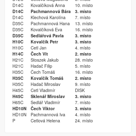
D14C
Kovalčíková Anna
10. místo
D14C
Pachmannová Bára
3. místo
D14C
Klechová Karolína
7. místo
D35C
Pachmannová Hana
13. místo
D35C
Kovalčíková Eva
16. místo
D35C
Sedlářová Pavla
3. místo
H10C
Kovalčík Petr
3. místo
H10C
Cetl Jan
4. místo
H14C
Čech Vít
2. místo
H21C
Stoszek Jakub
28. místo
H21C
Hadač Filip
5. místo
H35C
Čech Tomáš
16. místo
H35C
Kovalčík Tomáš
2. místo
H35C
Hadač Miroslav
9. místo
H45C
Cetl Vladimír
DISK
H45C
Sklenář Miroslav
3. místo
H65C
Sedlář Vladimír
7. místo
HD10N
Čech Viktor
3. místo
HD10N
Pachmannová Iva
4. místo
P
Cetlová Helena
24. místo