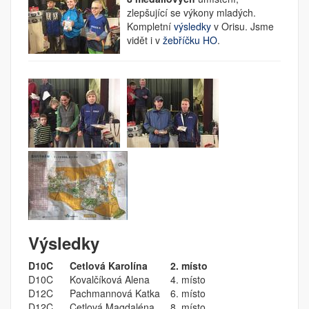
zlepšující se výkony mladých.
Kompletní
výsledky
v Orisu. Jsme
vidět i v
žebříčku HO
.
Výsledky
D10C
Cetlová Karolína
2. místo
D10C
Kovalčíková Alena
4. místo
D12C
Pachmannová Katka
6. místo
D12C
Cetlová Magdaléna
8. místo