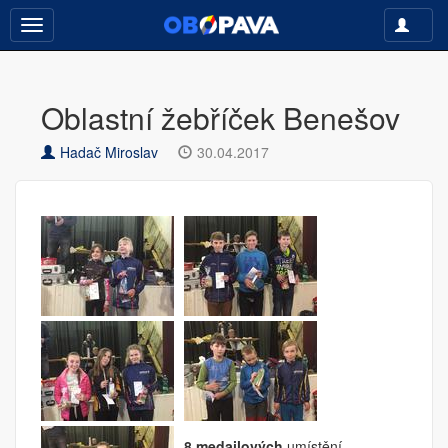
Toggle
Toggle
navigati
navigation
Oblastní žebříček Benešov
Hadač Miroslav
30.04.2017
8 medailových
umístění,