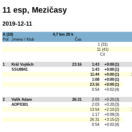
11 esp, Mezičasy
2019-12-11
A (10)
4,7 km 20 k
Poř.
Jméno / Klub
Čas
1 (31)
11 (41)
Cíl
1
Král Vojtěch
23:16
1:43
+0:00
(1)
SSU8841
1:43
+0:00
(1)
11:44
+0:00
(1)
1:08
+0:00
(1)
23:16
+0:00
(1)
0:54
+0:02
(4)
2
Valík Adam
26:31
2:03
+0:20
(3)
AOP0301
2:03
+0:20
(3)
13:54
+2:10
(2)
1:17
+0:09
(3)
26:31
+3:15
(2)
0:54
+0:02
(4)