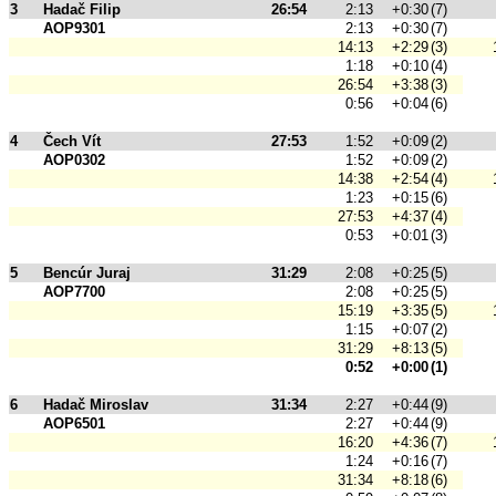
3
Hadač Filip
26:54
2:13
+0:30
(7)
AOP9301
2:13
+0:30
(7)
14:13
+2:29
(3)
1:18
+0:10
(4)
26:54
+3:38
(3)
0:56
+0:04
(6)
4
Čech Vít
27:53
1:52
+0:09
(2)
AOP0302
1:52
+0:09
(2)
14:38
+2:54
(4)
1:23
+0:15
(6)
27:53
+4:37
(4)
0:53
+0:01
(3)
5
Bencúr Juraj
31:29
2:08
+0:25
(5)
AOP7700
2:08
+0:25
(5)
15:19
+3:35
(5)
1:15
+0:07
(2)
31:29
+8:13
(5)
0:52
+0:00
(1)
6
Hadač Miroslav
31:34
2:27
+0:44
(9)
AOP6501
2:27
+0:44
(9)
16:20
+4:36
(7)
1:24
+0:16
(7)
31:34
+8:18
(6)