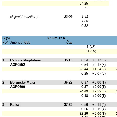
34:25
-:--
Nejlepší mezičasy:
23:09
1:43
1:08
0:52
B (5)
3,3 km 15 k
Poř.
Jméno / Klub
Čas
1 (48)
11 (39)
1
Cetlová Magdaléna
35:18
0:54
+0:17
(3)
AOP0552
0:54
+0:17
(3)
23:44
+1:24
(2)
0:25
+0:07
(3)
2
Borunský Matěj
36:22
0:37
+0:00
(1)
AOP0600
0:37
+0:00
(1)
24:49
+2:29
(3)
0:18
+0:00
(1)
3
Katka
37:23
0:56
+0:19
(4)
0:56
+0:19
(4)
22:20
+0:00
(1)