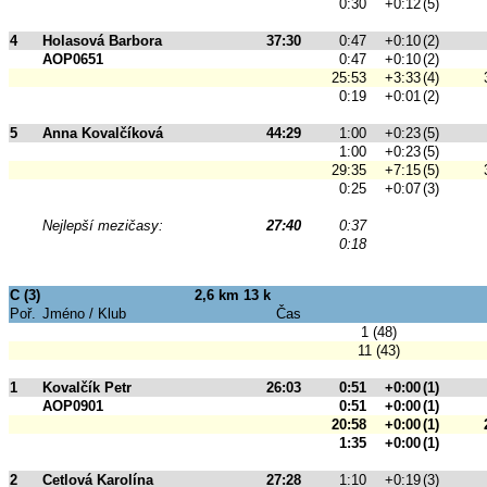
0:30
+0:12
(5)
4
Holasová Barbora
37:30
0:47
+0:10
(2)
AOP0651
0:47
+0:10
(2)
25:53
+3:33
(4)
0:19
+0:01
(2)
5
Anna Kovalčíková
44:29
1:00
+0:23
(5)
1:00
+0:23
(5)
29:35
+7:15
(5)
0:25
+0:07
(3)
Nejlepší mezičasy:
27:40
0:37
0:18
C (3)
2,6 km 13 k
Poř.
Jméno / Klub
Čas
1 (48)
11 (43)
1
Kovalčík Petr
26:03
0:51
+0:00
(1)
AOP0901
0:51
+0:00
(1)
20:58
+0:00
(1)
1:35
+0:00
(1)
2
Cetlová Karolína
27:28
1:10
+0:19
(3)