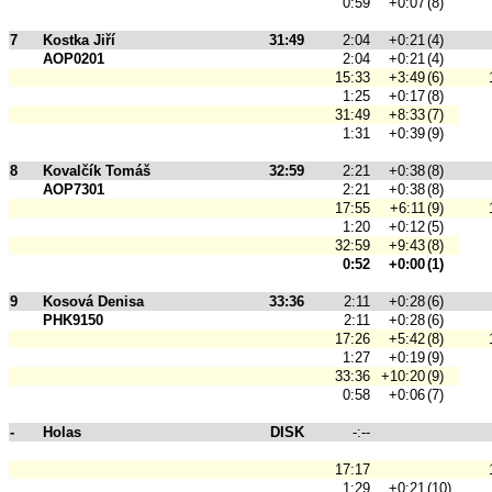
0:59
+0:07
(8)
7
Kostka Jiří
31:49
2:04
+0:21
(4)
AOP0201
2:04
+0:21
(4)
15:33
+3:49
(6)
1:25
+0:17
(8)
31:49
+8:33
(7)
1:31
+0:39
(9)
8
Kovalčík Tomáš
32:59
2:21
+0:38
(8)
AOP7301
2:21
+0:38
(8)
17:55
+6:11
(9)
1:20
+0:12
(5)
32:59
+9:43
(8)
0:52
+0:00
(1)
9
Kosová Denisa
33:36
2:11
+0:28
(6)
PHK9150
2:11
+0:28
(6)
17:26
+5:42
(8)
1:27
+0:19
(9)
33:36
+10:20
(9)
0:58
+0:06
(7)
-
Holas
DISK
-:--
17:17
1:29
+0:21
(10)