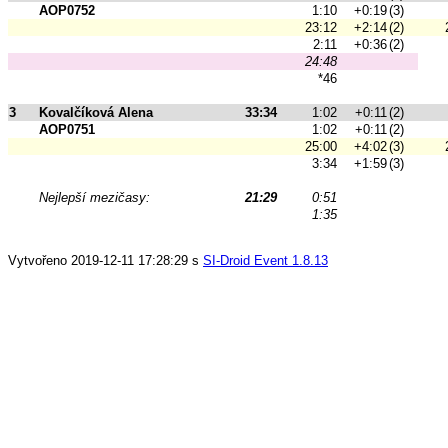
AOP0752
1:10
+0:19
(3)
23:12
+2:14
(2)
2:11
+0:36
(2)
24:48
*46
3
Kovalčíková Alena
33:34
1:02
+0:11
(2)
AOP0751
1:02
+0:11
(2)
25:00
+4:02
(3)
3:34
+1:59
(3)
Nejlepší mezičasy:
21:29
0:51
1:35
Vytvořeno 2019-12-11 17:28:29 s
SI-Droid Event 1.8.13