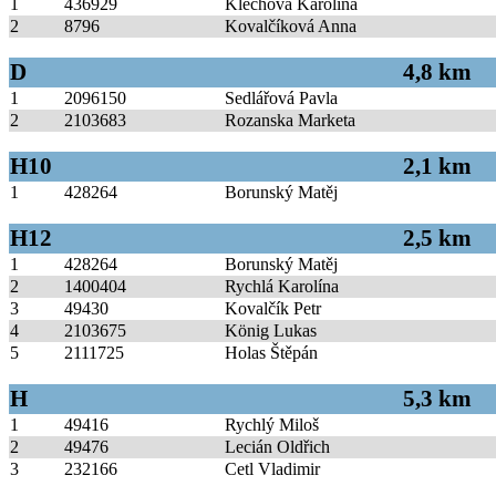
1
436929
Klechová Karolína
2
8796
Kovalčíková Anna
D
4,8 km
1
2096150
Sedlářová Pavla
2
2103683
Rozanska Marketa
H10
2,1 km
1
428264
Borunský Matěj
H12
2,5 km
1
428264
Borunský Matěj
2
1400404
Rychlá Karolína
3
49430
Kovalčík Petr
4
2103675
König Lukas
5
2111725
Holas Štěpán
H
5,3 km
1
49416
Rychlý Miloš
2
49476
Lecián Oldřich
3
232166
Cetl Vladimir