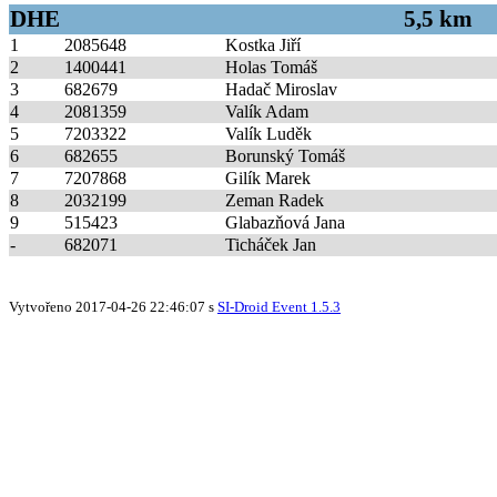
DHE
5,5 km
1
2085648
Kostka Jiří
2
1400441
Holas Tomáš
3
682679
Hadač Miroslav
4
2081359
Valík Adam
5
7203322
Valík Luděk
6
682655
Borunský Tomáš
7
7207868
Gilík Marek
8
2032199
Zeman Radek
9
515423
Glabazňová Jana
-
682071
Ticháček Jan
Vytvořeno 2017-04-26 22:46:07 s
SI-Droid Event 1.5.3